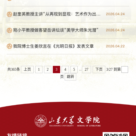
赵奎英教授主讲“从再现到显现：艺术作为出场符号的概念及意义”
2026.04.24
宛小平教授做客望岳讲坛谈“美学大师朱光潜”
2026.04.24
我院博士生姜欣言在《光明日报》发表文章
2026.04.22
...
共365条
上页
1
2
3
4
5
27
下页
3/27
到第
页
跳转
友情链接