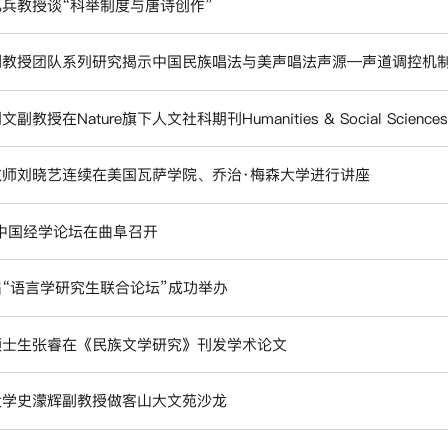
兵教授谈“科举制度与唐诗创作”
副教授团队系列研究揭示中国民族唱法与美声唱法声源—声道调控机
副教授在Nature旗下人文社科期刊Humanities & Social Science
教师刘晓艺连续在美国瓦萨学院、乔治·梅森大学进行讲座
6中国经学论坛在曲阜召开
“语言学研究生联合论坛”成功举办
硕士生张睿在《民族文学研究》刊发学术论文
大学史濛辉副教授做客山大文苑沙龙