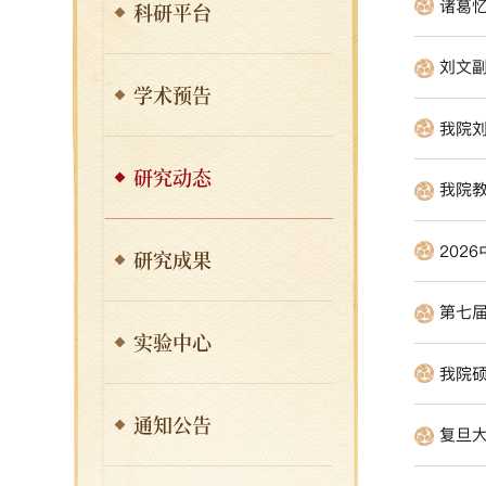
诸葛忆
科研平台
刘文
学术预告
我院刘文
研究动态
我院
202
研究成果
第七届
实验中心
我院
通知公告
复旦