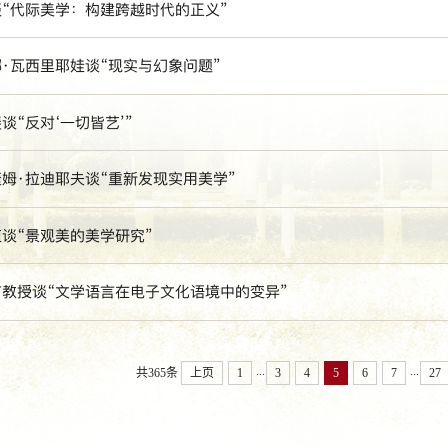
“代际美学：构建跨越时代的正义”
·瓦西里耶娃谈“现实与幻象问题”
谈“反对‘一切皆艺’”
姆·拉迪耶夫谈“重新发现实用美学”
谈“景观美的美学研究”
教授谈“文学语言在电子文化语境中的变异”
...
...
共365条
上页
1
3
4
5
6
7
27