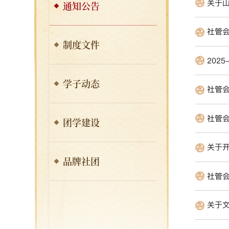
关于山
通知公告
社管
制度文件
202
学子动态
社管
社管
团学建设
关于开
品牌社团
社管
关于文