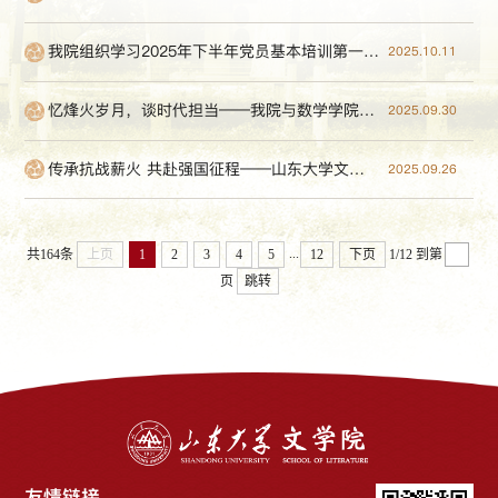
我院组织学习2025年下半年党员基本培训第一次集中大课
2025.10.11
忆烽火岁月，谈时代担当——我院与数学学院党建联建暨新时代高校教师“知识报国”专题座谈会顺利举办
2025.09.30
传承抗战薪火 共赴强国征程——山东大学文学院硕士生第一党支部联合锦城社区党支部开展党建联学读书会
2025.09.26
...
共164条
上页
1
2
3
4
5
12
下页
1/12
到第
页
跳转
友情链接