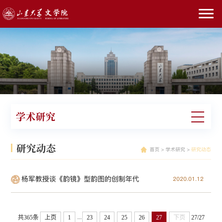
学术研究
研究动态
首页
>
学术研究
>
研究动态
杨军教授谈《韵镜》型韵图的创制年代
2020.01.12
...
共365条
上页
1
23
24
25
26
27
下页
27/27