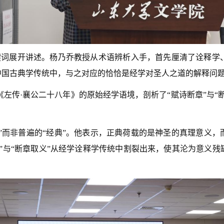
关键词展开讲述。杨乃乔教授从术语辨析入手，首先厘清了诠释
中国古典学传统中，与之对应的恰恰是经学对圣人之道的解释问
《左传·襄公二十八年》的原始经学语境，剖析了“赋诗断章”与“
”而非普遍的“经典”。他表示，正典荷载的是神圣的真理意义
”与“断章取义”从经学诠释学传统中割裂出来，使其沦为意义