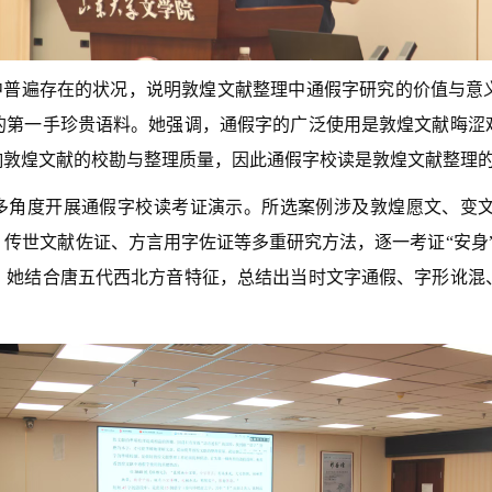
中普遍存在的状况，说明敦煌文献整理中通假字研究的价值与意
的第一手珍贵语料。她强调，通假字的广泛使用是敦煌文献晦涩
响敦煌文献的校勘与整理质量，因此通假字校读是敦煌文献整理
多角度开展通假字校读考证演示。所选案例涉及敦煌愿文、变
世文献佐证、方言用字佐证等多重研究方法，逐一考证“安身”“复
，她结合唐五代西北方音特征，总结出当时文字通假、字形讹混