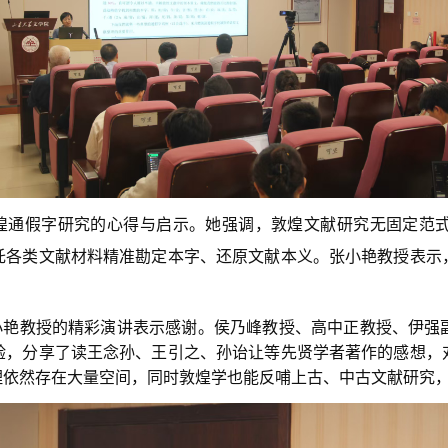
煌通假字研究的心得与启示。她强调，敦煌文献研究无固定范
托各类文献材料精准勘定本字、还原文献本义。张小艳教授表示
小艳教授的精彩演讲表示感谢。侯乃峰教授、高中正教授、伊强
验，分享了读王念孙、王引之、孙诒让等先贤学者著作的感想，
理依然存在大量空间，同时敦煌学也能反哺上古、中古文献研究