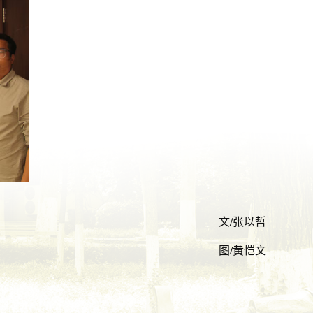
文
/
张以哲
图
/
黄恺文