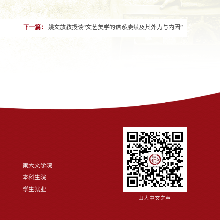
下一篇：
姚文放教授谈“文艺美学的谱系赓续及其外力与内因”
南大文学院
本科生院
学生就业
山大中文之声