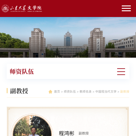
师资队伍
副教授
首页
>
师资队伍
>
教师名录
>
中国现当代文学
>
副教授
程鸿彬
副教授