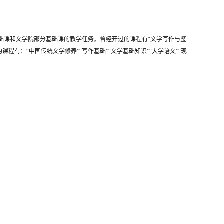
础课和文学院部分基础课的教学任务。曾经开过的课程有“文学写作与鉴
开的课程有：“中国传统文学修养”“写作基础”“文学基础知识”“大学语文”“现