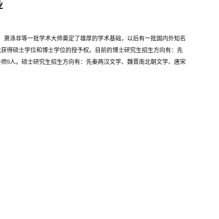
业
高亨、萧涤非等一批学术大师奠定了雄厚的学术基础，以后有一批国内外知名
首批获得硕士学位和博士学位的授予权。目前的博士研究生招生方向有：先
师9人。硕士研究生招生方向有：先秦两汉文学、魏晋南北朝文学、唐宋