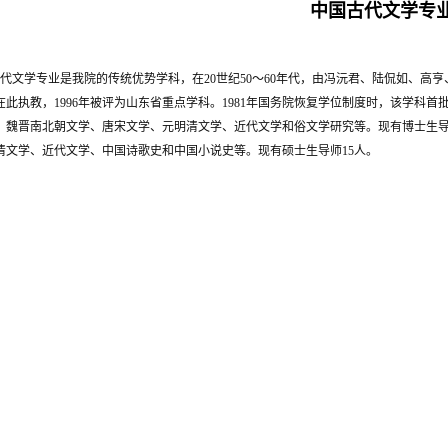
中国古代文学专
代文学专业是我院的传统优势学科，在20世纪50～60年代，由冯沅君、陆侃如、
在此执教，1996年被评为山东省重点学科。1981年国务院恢复学位制度时，该学科
、魏晋南北朝文学、唐宋文学、元明清文学、近代文学和俗文学研究等。现有博士生导
清文学、近代文学、中国诗歌史和中国小说史等。现有硕士生导师15人。