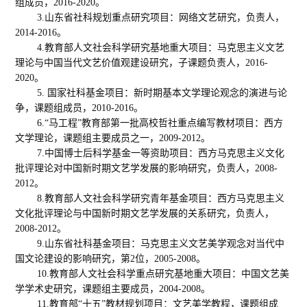
组成员
，
2016-2020。
3.山东省社科规划重点研究项目：网络文艺研究，负责人，
2014-2016。
4.教育部人文社会科学研究基地重大
项目
：
马克思主义文艺
理论与中国当代文艺价值观建设研究
，子课题负责人，
2016-
2020。
5.
国家社科基金项目：新时期基本文学理论观念的演进与论
争，课题组成员，
2
010
-
2016
。
6.“马工程”教育部第一批高校哲社重点编写教材项目：西方
文学理论，课题组主要成员之一
，
2
009
-
2012
。
7.中国博士后科学基金一等资助项目：西方马克思主义文化
批评理论对中国新时期文艺学发展的影响研究，负责人
，
2008-
2012
。
8.教育部人文社会科学研究青年基金项目：西方马克思主义
文化批评理论与中国新时期文艺学发展的关系研究，负责人
，
2008-2012。
9.山东省社科基金项目：马克思主义文艺美学观念对当代中
国文论建设的影响研究，第2位
，
2005-2008
。
10.教育部人文社会科学重点研究基地重大项目：中国文艺美
学学术史研究，课题组主要成员
，
2004-2008。
11.教育部“十五”教材规划项目：文艺美学教程，课题组成