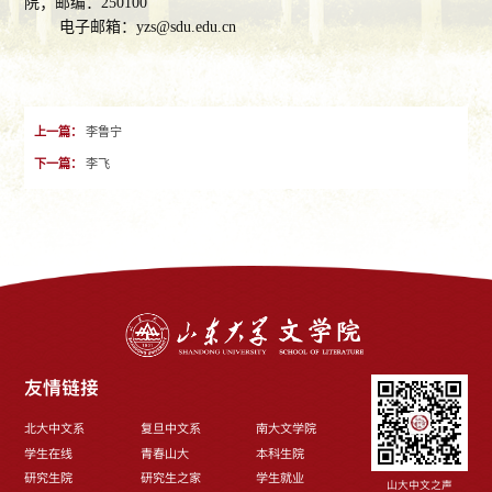
院；邮编：250100
电子邮箱：
yzs@sdu.edu.cn
上一篇：
李鲁宁
下一篇：
李飞
友情链接
北大中文系
复旦中文系
南大文学院
学生在线
青春山大
本科生院
研究生院
研究生之家
学生就业
山大中文之声