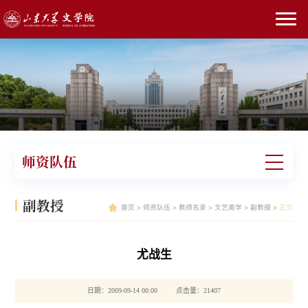
师资队伍
副教授
首页
>
师资队伍
>
教师名录
>
文艺美学
>
副教授
>
正文
尤战生
日期：2009-09-14 00:00 点击量：
21407