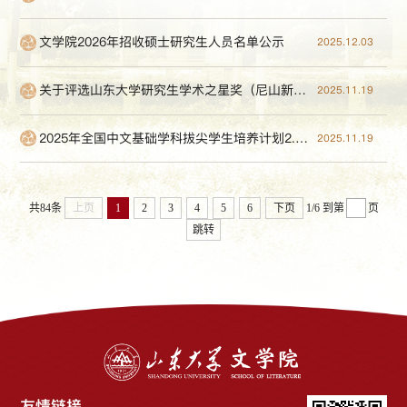
文学院2026年招收硕士研究生人员名单公示
2025.12.03
关于评选山东大学研究生学术之星奖（尼山新锐专项）的通知
2025.11.19
2025年全国中文基础学科拔尖学生培养计划2.0基地建设研讨会预告
2025.11.19
共84条
上页
1
2
3
4
5
6
下页
1/6
到第
页
跳转
友情链接