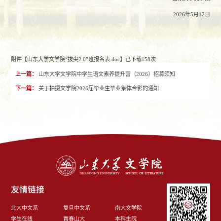
2026
年
5
月
12
日
附件【
山东大学文学院“拔尖2.0”班报名表.doc
】已下载
158
次
上一篇：
山东大学文学院中学生语文素养提升营（2026）招募须知
下一篇：
关于拍摄文学院2026届毕业生毕业集体合影的通知
友情链接
北大中文系
复旦中文系
南大文学院
学生在线
青春山大
本科生院