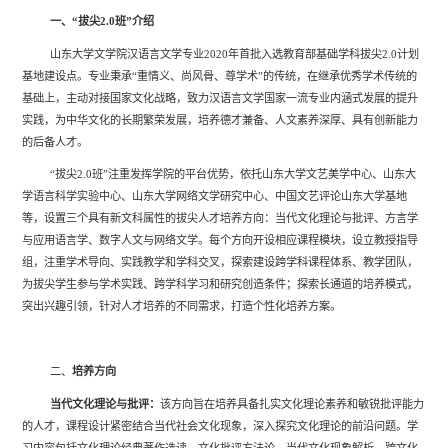
一、“拔尖
2.0
班”介绍
山东大学文学院汉语言文学专业
2020
年首批入选教育部基础学科拔尖
2.0
计划
基地建设点。专业秉承“重情义、尚风骨、尊学术”的传统，在继承优秀学术传统的
基础上，主动对接国家文化战略，致力汉语言文学国家一流专业内涵式发展的提升
实践，为中华文化的长期繁荣发展，培养德才兼备、人文素养深厚、具有创新能力
的后备人才。
“拔尖
2.0
班”注重发挥学院的平台优势，依托山东大学文艺美学中心、山东大
学语言科学实验中心、山东大学网络文学研究中心、中国文艺评论山东大学基地
等，设置三个具有新文科属性的拔尖人才培养方向：当代文化理论与批评、方言学
与应用语言学、数字人文与网络文学。每个方向开设相应课程模块，设立教授指导
组，注重学术导向、实践教学和学科交叉，探索建设跨学科课程体系、教学团队，
为拔尖学生参与学术实践、跨学科学习和研究创造条件；探索长通道的培养模式，
突出兴趣引领，针对人才培养的不同需求，打造个性化培养方案。
二、
培养方向
当代文化理论与批评：
该方向旨在培养具备扎实文化理论素养和敏锐批评能力
的人才，课程设计紧密结合当代社会文化现象，深入探究文化理论的前沿问题。学
习内容包括文化理论经典著作选读、文化批评方法论、当代文化现象解析、跨文化