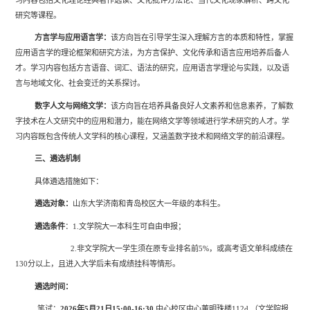
研究等课程。
方言学与应用语言学：
该方向旨在引导学生深入理解方言的本质和特性，掌握
应用语言学的理论框架和研究方法，为方言保护、文化传承和语言应用培养后备人
才。学习内容包括方言语音、词汇、语法的研究，应用语言学理论与实践，以及语
言与地域文化、社会变迁的关系探讨。
数字人文与网络文学：
该方向旨在培养具备良好人文素养和信息素养，了解数
字技术在人文研究中的应用和潜力，能在网络文学等领域进行学术研究的人才。学
习内容既包含传统人文学科的核心课程，又涵盖数字技术和网络文学的前沿课程。
三、遴选机制
具体遴选措施如下：
遴选对象：
山东大学济南和青岛校区大一年级的本科生。
遴选条件
：
1.
文学院大一本科生可自由申报；
2.
非文学院大一学生须在原专业排名前
5%
，或高考语文单科成绩在
130
分以上，且进入大学后未有成绩挂科等情形。
遴选时间：
笔试：
2026
年
5
月
21
日
15:00-16:30
中心校区中心董明珠楼
112d
（文学院报