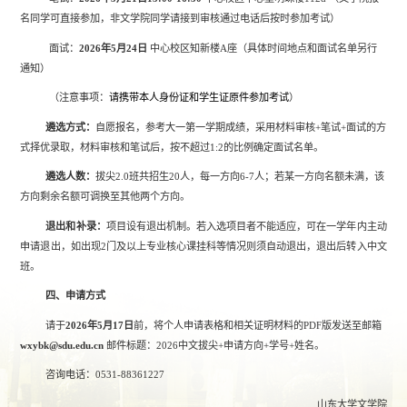
名同学可直接参加，非文学院同学请接到审核通过电话后按时参加考试）
面试：
2026
年
5
月
24
日
中心校区知新楼
A
座（具体时间地点和面试名单另行
通知）
（注意事项：
请携带本人身份证和学生证原件参加考试
）
遴选方式：
自愿报名，参考大一第一学期成绩，采用材料审核
+
笔试
+
面试的方
式择优录取，材料审核和笔试后，按不超过
1:2
的比例确定面试名单。
遴选人数：
拔尖
2.0
班共招生
20
人，每一方向
6-7
人；若某一方向名额未满，该
方向剩余名额可调换至其他两个方向。
退出和补录：
项目设有退出机制。若入选项目者不能适应，可在一学年内主动
申请退出，如出现
2
门及以上专业核心课挂科等情况则须自动退出，退出后转入中文
班。
四、申请方式
请于
2026
年
5
月
17
日
前，将个人申请表格和相关证明材料的
PDF
版发送至邮箱
wxybk@sdu.edu.cn
邮件标题：
2026
中文拔尖
+
申请方向
+
学号
+
姓名。
咨询电话：
0531-88361227
山东大学文学院