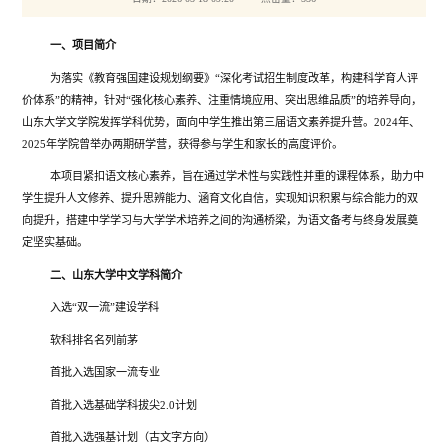
一、项目简介
为落实《教育强国建设规划纲要》“深化考试招生制度改革，构建科学育人评
价体系”的精神，针对“强化核心素养、注重情境应用、突出思维品质”的培养导向，
山东大学文学院发挥学科优势，面向中学生推出第三届语文素养提升营。2024年、
2025年学院曾举办两期研学营，获得参与学生和家长的高度评价。
本项目紧扣语文核心素养，旨在通过学术性与实践性并重的课程体系，助力中
学生提升人文修养、提升思辨能力、涵育文化自信，实现知识积累与综合能力的双
向提升，搭建中学学习与大学学术培养之间的沟通桥梁，为语文备考与终身发展奠
定坚实基础。
二、山东大学中文学科简介
入选“双一流”建设学科
软科排名名列前茅
首批入选国家一流专业
首批入选基础学科拔尖2.0计划
首批入选强基计划（古文字方向）