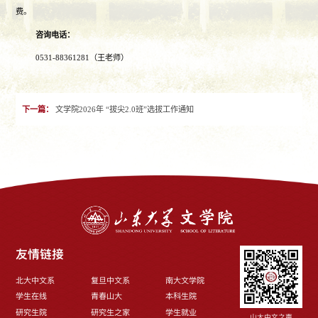
费。
咨询电话：
0531-88361281（王老师）
下一篇：
文学院2026年 “拔尖2.0班”选拔工作通知
友情链接
北大中文系
复旦中文系
南大文学院
学生在线
青春山大
本科生院
研究生院
研究生之家
学生就业
山大中文之声