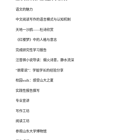
语文的魅力
中文阅读写作的语言模式与认知机制
天地一沙鸥——杜诗欣赏
《红楼梦》中的人格与意志
完成研究性学习报告
汪曾祺小说导读：烟火诗意，静水流深
“朋辈说”：学姐学长的经验分享
校园walk：感受山大之夏
实践性报告撰写
专业宣讲
写作工坊
阅读工坊
参观山东大学博物馆