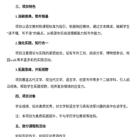
三、项目特色
1.
深耕原典，筑牢根基
项目以语文教材和课程标准为指引，依据相应模块，通过文本精读，破解学生
“读不懂、写不清”的痛点，从根源夯实阅读理解能力和写作能力。
2.
强化实践，知行合一
项目注重理论与实践的紧密结合，设有写作工坊、阅读分享、博物馆参访、校
园walk等丰富多彩的实践活动。
3.
拓展思维，开拓视野
项目覆盖古代文学、现当代文学、语言学、创意写作等多个二级学科，引入前
沿视角，帮助学生拓展视野，培养复杂情境的应变力。
四、项目对象
学业成绩、综合素质优秀，对文学和语言学习具有浓厚兴趣的高中在读学生。
注：本项目为素质拓展提升，不与学历学位教育等挂钩。
五、部分课程和活动
如何写好作文，如何应对考场作文