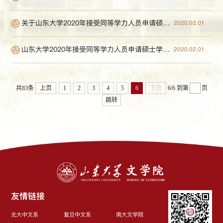
关于山东大学2020年接受同等学力人员申请硕士学位资格确认延期进行的通知
2020.02.01
山东大学2020年接受同等学力人员申请硕士学位简章
2020.02.01
共83条
上页
1
2
3
4
5
6
下页
6/6
到第
页
跳转
友情链接
北大中文系
复旦中文系
南大文学院