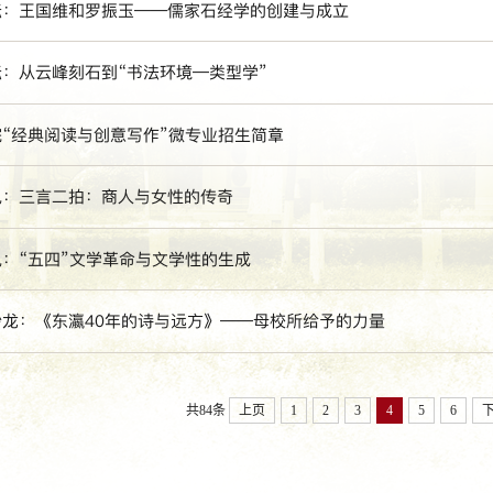
坛：王国维和罗振玉——儒家石经学的创建与成立
：从云峰刻石到“书法环境—类型学”
“经典阅读与创意写作”微专业招生简章
风：三言二拍：商人与女性的传奇
：“五四”文学革命与文学性的生成
沙龙：《东瀛40年的诗与远方》——母校所给予的力量
共84条
上页
1
2
3
4
5
6