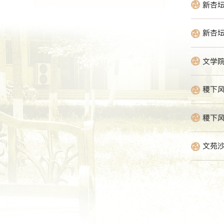
新杏
新杏坛
文学院
稷下
稷下风
文苑