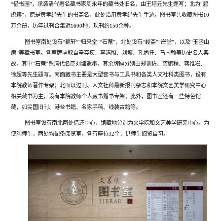
“借书园”，承袭清代著名藏书家周永年的藏书处旧名，由王培元先生题写；北为“碧
虑簃”，原是黄孝纾先生的书斋名，此处沿用黄孝纾先生手迹。图书室共收藏图书10
万余册，历年过刊合集近1600种，现刊约150余种。
图书室南处设有“稼轩”“归来堂”“石菴”，北处设有“峻斋”“岸堂”，以及“玉函山
房”等藏书室。各室牌匾取自辛弃疾、李清照、刘墉、孔尚任、马国翰等历史名人典
故，其中“石菴”系清代名臣刘墉遗墨，其余牌匾分别由郑训佐、龚鹏程、蒋维崧、
徐超等先生题写。南面藏书主要是大型套书与工具书和各类人文社科类图书，设有
本院教师著作专架；北面以过刊、人文社科最新报刊杂志和本院文艺美学研究中心
相关藏书为主，设有本院教师个人藏书赠书专架；此外，图书室还有一些特色馆
藏，如民国旧刊、港台书籍、名家手稿、线装古籍等。
图书室设有南北两处借还中心，馆藏地分别为文学院和文艺美学研究中心。为
便利师生，两处均配备阅览室，各有座位32个，供师生阅览自习。