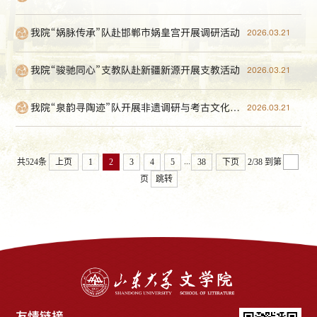
我院“娲脉传承”队赴邯郸市娲皇宫开展调研活动
2026.03.21
我院“骏驰同心”支教队赴新疆新源开展支教活动
2026.03.21
我院“泉韵寻陶迹”队开展非遗调研与考古文化实践活动
2026.03.21
...
共524条
上页
1
2
3
4
5
38
下页
2/38
到第
页
跳转
友情链接