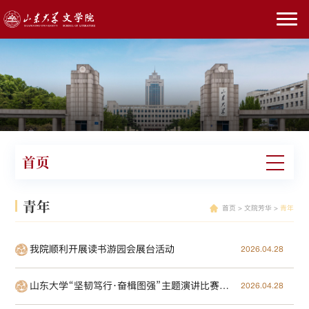
首页
青年
首页
>
文院芳华
>
青年
我院顺利开展读书游园会展台活动
2026.04.28
山东大学“坚韧笃行·奋楫图强”主题演讲比赛文学院赛暨第三届“SDU TALK”学生创新大讲堂活动顺利举行
2026.04.28