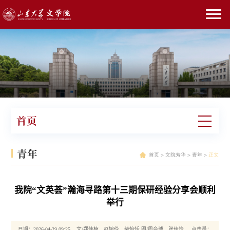
首页
青年
首页
>
文院芳华
>
青年
>
正文
我院“文英荟”瀚海寻路第十三期保研经验分享会顺利
举行
日期：2026-04-29 09:25 文/郑佳楠、赵婉伶、柴怡恬 图/周会博、张佳怡 点击量：