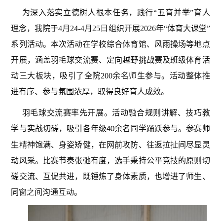
为深入落实立德树人根本任务，践行“五育并举”育人
理念，我院于4月24-4月25日组织开展2026年“体育大课堂”
系列活动。本次活动在学校综合体育馆、风雨操场等地点
开展，涵盖羽毛球交流赛、定向越野挑战赛及班级体育活
动三大板块，吸引了全院200余名师生参与。活动整体推
进有序、参与氛围浓厚，取得良好育人成效。
羽毛球交流赛率先开展。活动融合规则讲解、技巧教
学与实战切磋，吸引各年级
余名同学踊跃参与。参赛师
40
生精神饱满、身姿矫健，在网前攻防、往返拉扯间尽显灵
动风采。比赛节奏张弛有度，选手秉持公平竞技的原则切
磋交流、互促共进，既锤炼了身体素质，也增进了师生、
同窗之间沟通互动。