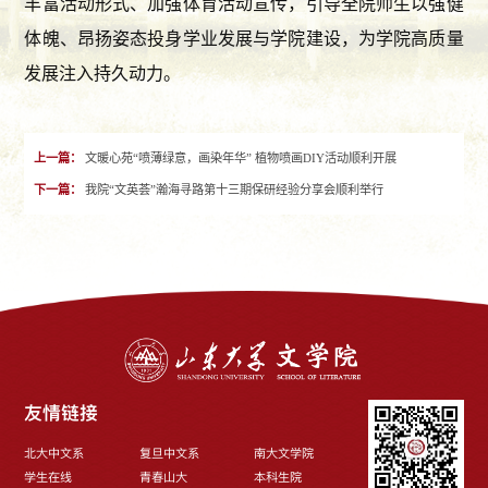
丰富活动形式、加强体育活动宣传，引导全院师生以强健
体魄、昂扬姿态投身学业发展与学院建设，为学院高质量
发展注入持久动力。
上一篇：
文暖心苑“喷薄绿意，画染年华” 植物喷画DIY活动顺利开展
下一篇：
我院“文英荟”瀚海寻路第十三期保研经验分享会顺利举行
友情链接
北大中文系
复旦中文系
南大文学院
学生在线
青春山大
本科生院