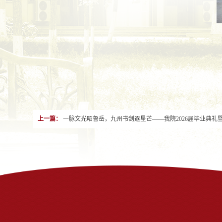
上一篇：
一脉文光昭鲁岳，九州书剑逐星芒——我院2026届毕业典礼