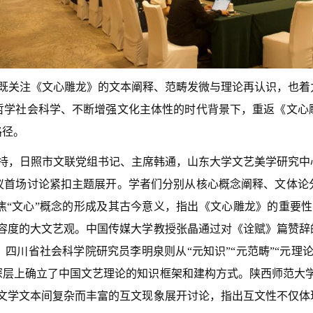
既关注《文心雕龙》的文本阐释、范畴发微与理论再认识，也着
哲学社会科学、不断增强文化主体性的时代背景下，重返《文心
路径。
持，日照市文联党组书记、主席韩通，
山东大学文艺美学研究中
议首场讨论紧扣主题展开。学者们分别从核心概念阐释、文体论
焦“文心”概念的形成及其古今意义，指出《文心雕龙》的重要性
包容度的大文艺观。中国传媒大学教授张晶通过对《诠赋》篇赞辞
四川省社会科学院研究员李明泉则从“元知识”“元范畴”“元理
深层上确立了中国文艺理论的知识框架和建构方式。陕西师范大学
代文学文本间复杂而丰富的互文现象展开讨论，指出互文性不仅体