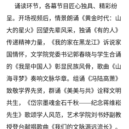
诵读环节，各幕节目匠心独具、精彩纷
呈。开场视频后，情景朗诵《黄金时代：山
大的星火》回望先辈风采，独诵《有的人》
传递精神力量，《我的家在黑龙江》诉说家
国情怀，文学院党委书记郭春晓与学生合诵
的《我是中国人》彰显民族风骨，歌曲《山
海寻梦》奏响文脉华章。组诵《冯陆高萧》
致敬学界先贤，群诵《美美与共》诠释文明
共生，《岱宗墨魂金石千秋
——纪念蒋维崧
先生》歌颂学人风范，艺术学院刘书妤副教
授登台献唱歌曲《我们的文脉源远流长》。