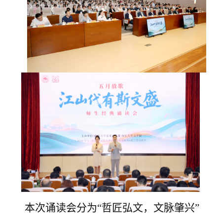
本次诵读会分为
“哲匠弘文，文脉肇兴”