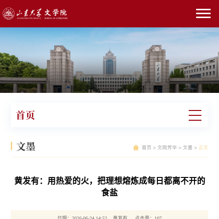
首页
文墨
首页
>
文院芳华
>
文墨
>
正文
黄发有：用热爱的火，把理想熔炼成每日都离不开的
食盐
日期：2026-06-24 14:52 黄发有 点击量：
107