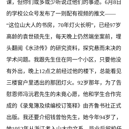
8
课，但你们或多或少听说过他们的事迹。6月
日
的学校公众号发布了一则配有视频的推文——
0
7
“这位山大人的书房，7
年灯火长明”，已经9
岁
高龄的袁世硕先生，每天晚上仍然端坐案前，埋
头翻阅《水浒传》的研究资料，探究悬而未决的
学术问题。我跟先生住在同一个小区，只要他没
2
有外出，晚上1
点之前经过他的楼下，总能看见
2
三楼窗户里透出的那团灯火。9
岁那年，为了告
慰恩师冯沅君先生的未竟心愿，他和学生合作完
成的《录鬼簿及续编校订笺释》由齐鲁书社正式
4
出版。我还要介绍钱曾怡先生，她今年9
岁了，
952
她1
年从浙江考入山大中文系，毕业后留校任