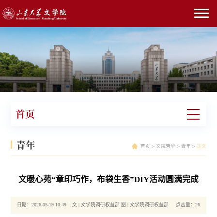
首页
青年
首页
>
文院芳华
>
青年
>
正文
文暖心苑“章印巧作，布袋生香”DIY活动圆满完成
日期：2026-05-19 10:49 文 | 文学院调研权益部 图 | 文学院调研权益部 点击量：
26