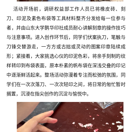
活动开场前，调研权益部工作人员已将橡皮砖、刻
刀、印泥及素色布袋等工具材料整齐分发给每一位参与
者，并由山东大学鹊华印社成员耐心讲解刻章的操作技巧
与注意事项。进入创作环节后，同学们伏案执刀，笔触与
刀锋交替游走，一方方或古拙或灵动的图案印章陆续成
形；紧接着，大家挑选心仪的印泥色彩，将亲手刻制的纹
样转印到布袋表面，原本朴素的帆布袋在深浅交叠的印记
中逐渐鲜活起来。整场活动弥漫着专注而松弛的氛围，同
学们在一次次落刀、一次次轻印之间，将日常的匆忙暂时
搁置，沉浸在指尖创作的沉淀与愉悦中。