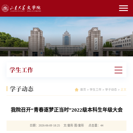
学生工作
学子动态
首页
>
学生工作
>
学子动态
>
正文
我院召开“青春逐梦正当时”2022级本科生年级大会
日期：2026-06-09 18:25 文/童彤 图/童彤 点击量：
44