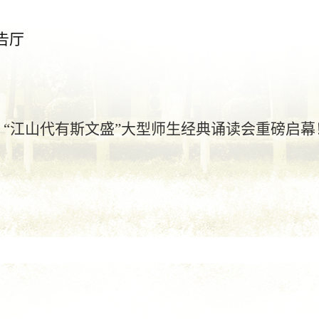
告厅
“江山代有斯文盛”大型师生经典诵读会重磅启幕