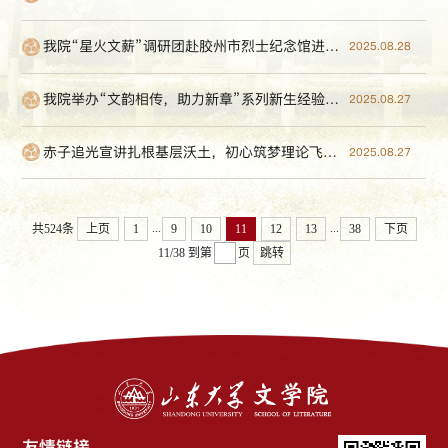
我院“星火文薪”调研团赴胶州市烈士纪念馆进行调研
2025.08.28
我院举办“文韵相传，助力新章”系列新生经验分享会
2025.08.27
赤子追光宣讲扎根基层沃土，初心筑梦理论飞入寻常人家
2025.08.27
...
...
共524条
上页
1
9
10
11
12
13
38
下页
11/38
到第
页
跳转
友情链接