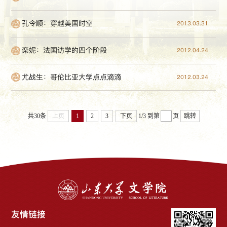
孔令顺：穿越美国时空
2013.03.31
栾妮：法国访学的四个阶段
2012.04.24
尤战生：哥伦比亚大学点点滴滴
2012.03.24
共30条
上页
1
2
3
下页
1/3
到第
页
跳转
友情链接