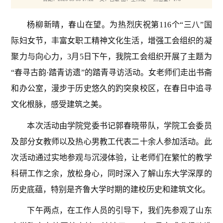
杨柳新晴，春山在望。为热烈庆祝第
116
个
“
三八
”
国
际妇女节，丰富女职工精神文化生活，增强工会组织的凝
聚力与向心力，
3
月
5
日下午，我院工会组织开展了主题为
“
春寻古韵
·
踏青访遗
”
的踏青寻访活动。女老师们走出书斋
和办公室，漫步于历史悠久的趵突泉校区，在春日中追寻
文化根脉，感受建筑之美。
本次活动由学院党委书记郭春晓带队，学院工会委员
及部分女教师以及热心男教工代表二十余人参加活动。此
次活动通过实地参观与沉浸体验，让老师们在繁忙的教学
科研工作之余，放松身心，同时深入了解山东大学深厚的
历史底蕴，特别是齐鲁大学时期的建校历史和建筑文化。
下午两点，在工作人员的引导下，我们先参观了山东