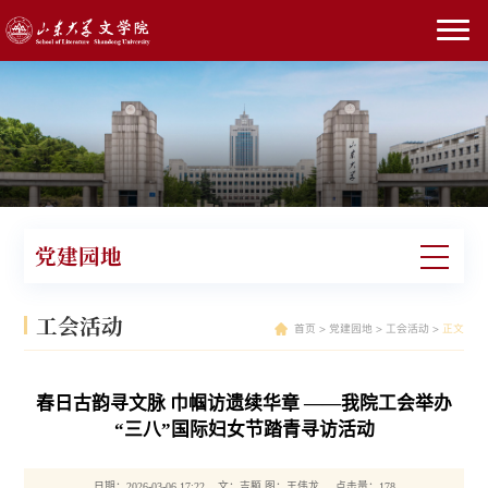
党建园地
工会活动
首页
>
党建园地
>
工会活动
>
正文
春日古韵寻文脉 巾帼访遗续华章 ——我院工会举办
“三八”国际妇女节踏青寻访活动
日期：2026-03-06 17:22 文：吉颙 图：王伟龙 点击量：
178