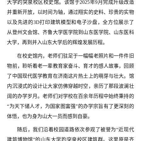
大学趵突泉校区校史馆。该馆于
2025
年
9
月完成升级改造
并重新开放，以时间为轴，通过翔实的史料、珍贵的实物
以及先进的
3D
打印建筑模型和电子沙盘，全方位展示了
从登州文会馆、齐鲁大学医学院到山东医学院、山东医科
大学，再到并入山东大学后的辉煌发展历程。
在校史馆内，老师们驻足于一幅幅老照片和一件件旧
物前，聆听着老一辈教育家奋斗、育才的感人故事，回顾
了中国现代医学教育在济南这片热土上的萌芽与壮大。馆
内沉浸式的设计让大家仿佛穿越时空，亲历了那段波澜壮
阔的办学岁月。老师们对学校在百余年历程中始终秉持的
“为天下储人才，为国家图富强”的办学宗旨有了更深刻的
体悟，也为身为山大一员而感到自豪。
随后，我们沿着校园道路依次参观了被誉为“近现代
建筑博物馆”的山东大学趵突泉校区建筑群。这里原是齐