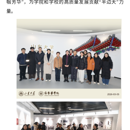
帼芳华
”
，为学院和学校的高质量发展贡献
“
半边天
”
力
量。