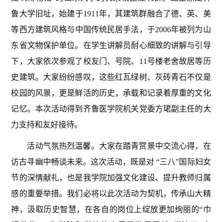
鲁大学旧址，始建于
1911
年，其建筑群融合了德、英、美
等西方建筑风格与中国传统民居手法，于
2006
年被列为山
东省文物保护单位。在学生讲解员耐心细致的讲解与引导
下，大家依次参观了校友门、号院、
11
号楼老舍故居等历
史建筑。大家纷纷感叹，这些红瓦绿树、灰砖青石不仅是
校园的风景，更是鲜活的历史，承载和记录着厚重的文化
记忆。本次活动得到齐鲁医学院机关党委方珺副主任的大
力支持和友好接待。
活动气氛热烈温馨。大家在踏青赏景中交流心得，在
访古寻幽中畅谈未来。这次活动，既是对
“
三八
”
国际妇女
节的深情献礼，也是我学院加强文化建设、提升教师归属
感的重要举措。我们必将以此次活动为契机，传承山大精
神，汲取历史智慧，在各自的岗位上绽放更加绚丽的
“
巾