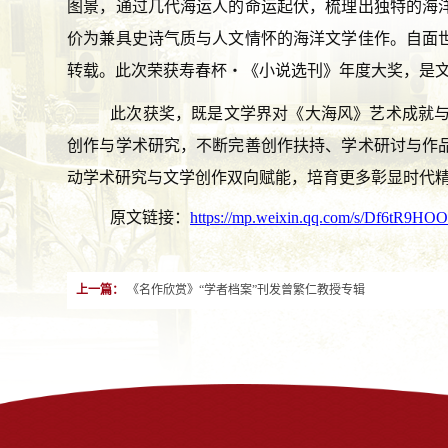
图景，通过几代海运人的命运起伏，梳理出独特的海
价为兼具史诗气质与人文情怀的海洋文学佳作。自面
转载。此次荣获寿春杯・《小说选刊》年度大奖，是
此次获奖，既是文学界对《大海风》艺术成就
创作与学术研究，不断完善创作扶持、学术研讨与作
动学术研究与文学创作双向赋能，培育更多彰显时代
原文链接：
https://mp.weixin.qq.com/s/Df6tR9
上一篇：
《名作欣赏》“学者档案”刊发曾繁仁教授专辑