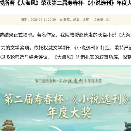
授所著《大海风》荣获第二届寿春杯·《小说选刊》年度
日期：2026-06-11 20:29 文/唐琪、施翼、余艳 点击量：
91
选结果正式揭晓。著名作家、我院教授赵德发的长篇小说《大海
信力的文学奖项，依托权威文学期刊《小说选刊》打造，秉持严
经过多轮筛选与综合评议，《大海风》凭借扎实的叙事功底、深