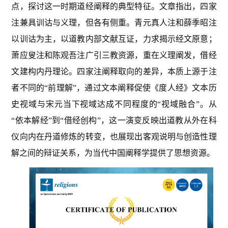
点，探讨这一时期道经阐释的典型特征。文章指出，四家
注兼具训诂与义理，但各有侧重。青元真人注和薛季昭注
以训诂为主，以道教内部文献互证，力求揭示经文原意；
萧应叟注和陈观吾注广引三教资源，重在义理阐发，借经
文建构内丹理论。四家注阐释取向的差异，本质上源于注
者不同的“前理解”，通过文本阐释促使《度人经》文本历
史视域与宋元当下视域达成不同程度的“视域融合”。从
“依本解经”到“借经创构”，这一演变反映出道教从外在科
仪向内在丹道修炼的转变，也展现出客观说明与创造性理
解之间的辩证关系，为当代中国阐释学提供了思想资源。