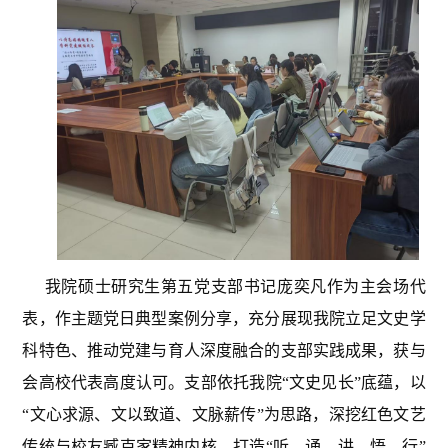
我院硕士研究生第五党支部书记庞奕凡作为主会场代
表，作主题党日典型案例分享，充分展现我院立足文史学
科特色、推动党建与育人深度融合的支部实践成果，获与
会高校代表高度认可。支部依托我院“文史见长”底蕴，以
“文心求源、文以致道、文脉薪传”为思路，深挖红色文艺
传统与校友臧克家精神内核，打造“听—诵—讲—悟—行”