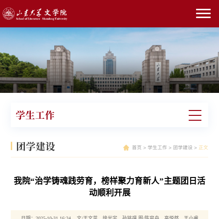
学生工作
团学建设
首页
>
学生工作
>
团学建设
>
正文
我院“治学铸魂践劳育，榜样聚力育新人”主题团日活
动顺利开展
日期：2025-10-31 16:24 文/王文茁、徐光宇、孙铭孺 图/陈容舟、高悦然、王小睿