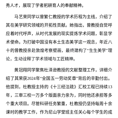
秀人才，展现了学者躬耕育人的奉献精神。
马艺荣同学以曾繁仁教授的学术历程为主线，介绍了
其在美学研究领域的开拓性贡献。她指出，曾教授自觉呼
应着时代呼声，从时代发展的现实提炼学术问题，彰显学
术使命。为打破中国没有本土生态美学这一观念，年近八
十的曾教授
亲赴敦煌考察壁画，最终建构了“生生美学”理
论，生动诠释了学术领域与工匠精神。
黄冠翔同学聚焦杜泽逊教授的文献整理工作，详细介
绍了其荣获2024年“全国五一劳动奖章”背后的辛勤付出。
他提到，杜教授主持的《十三经注疏》汇校工程已持续13
年，三审三校一万多个版面亲力亲为，同时他还承担等多
个重大项目。尽管科研任务繁重，杜教授仍坚持每周十余
课时的教学工作，作为尼山学堂班主任关心每个学生的成