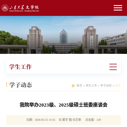
学生工作
学子动态
首页
>
学生工作
>
学子动态
>
正文
我院举办2023级、2025级硕士班委座谈会
日期：2026-05-15 14:55 文/窦宇 图/马艺荣 点击量：
229