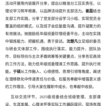
活动开展等内容展开分享，提出以精准分工压实责任、以
理论学习筑牢根基、以品牌活动提升支部活力。
崔蕊
结合
支部工作实践，分享了党支部分设学习小组、实现党员全
覆盖的组织模式，以及班子会后复盘沟通、提升凝聚力的
有效做法。她鼓励低年级班委珍惜班委平台，主动在实践
中锻炼能力、把握机遇、勇于尝试。
沈楚凡
立足组织委员
与研会文体部工作，围绕执行落实、能力提升、团队协
作、目标导向与主次矛盾统筹等关键要点，分享务实高效
的工作方法，助力低年级班委理清工作思路、提升执行效
能。
于硕
从工作融入、心得感悟、思想引领等角度，阐述
在潜移默化中传递责任与价值、在服务奉献中增强意义感
的工作理念，引导大家在履职中成长、在奉献中收获。
互动交流环节，2025级班委结合班级管理、支部建
设、生涯发展、心理关怀等实际工作踊跃提问，现场氛围