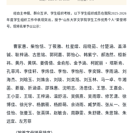
经自主申报、群众互评、学生组织考核，以下学生组织成员在我院2025-2026
年度学生组织工作中表现突出，授予“山东大学文学院学生工作优秀个人”荣誉称
号，现将名单予以公示：
曹家惠、柴怡恬、丁筱雅、杜星熠、段晓茹、付楚涵、盖泽
铖、耿梓涵、古思铭、郭珂嘉、郭怡心、韩紫宁、郝浩然、桓新
祎、黄丹、黄琪、姜倩倩、金俞彤、金予涵、柯妮丽
・
塔斯肯、
孔菲鸿、李佳轩、李炜佳、李怡、李怡彤、李奕锦、李雨涵、刘
海杰、刘晗玉、刘姝含、刘琰、刘奕湉、刘玉林、马一卓、牛湘
菡、綦璇、折涵语、邵珠惠、沈明志、汤恩佳、王慧、王嘉会、
王小亚、王瑶、王梓涵、温舒洁、吴佩熹、吴雨霏、修艺潇、徐
博佳、徐光宇、杨鹏筱、杨颜萌、余诗雨、臧梦雨、张从一、张
佳怡、张曼玉、张英琪、赵敏含、周静雯、朱舒婕、朱思锦、朱
远宜、左芳菲
（按首字母拼音排序）