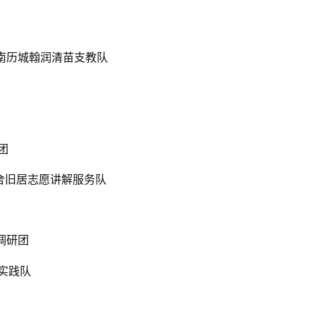
济南历城翰润清苗支教队
团
舍旧居志愿讲解服务队
调研团
实践队