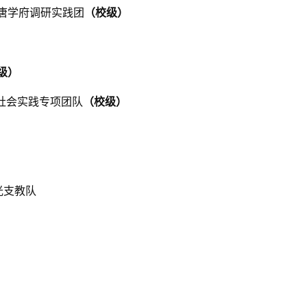
大唐学府调研实践团
（校级）
级）
期社会实践专项团队
（校级）
光支教队