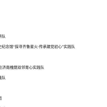
研队
史纪念馆“探寻齐鲁星火·传承建党初心”实践队
院赴济南槐荫双邻育心实践队
践队
团