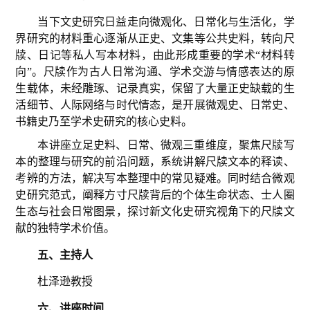
当下文史研究日益走向微观化、日常化与生活化，学
界研究的材料重心逐渐从正史、文集等公共史料，转向尺
牍、日记等私人写本材料，由此形成重要的学术“材料转
向”。尺牍作为古人日常沟通、学术交游与情感表达的原
生载体，未经雕琢、记录真实，保留了大量正史缺载的生
活细节、人际网络与时代情态，是开展微观史、日常史、
书籍史乃至学术史研究的核心史料。
本讲座立足史料、日常、微观三重维度，聚焦尺牍写
本的整理与研究的前沿问题，系统讲解尺牍文本的释读、
考辨的方法，解决写本整理中的常见疑难。同时结合微观
史研究范式，阐释方寸尺牍背后的个体生命状态、士人圈
生态与社会日常图景，探讨新文化史研究视角下的尺牍文
献的独特学术价值。
五、
主持人
杜泽逊教授
六、
讲座时间