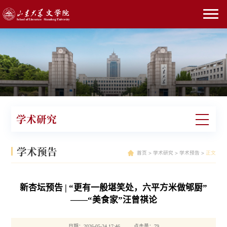
学术研究
学术预告
首页
>
学术研究
>
学术预告
>
正文
新杏坛预告 | “更有一般堪笑处，六平方米做郇厨”
——“美食家”汪曾祺论
日期：2026-05-24 17:46 点击量：
79